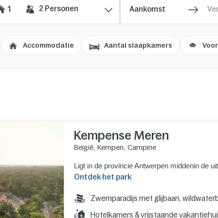
2
Personen
1
Accommodatie
Aantal slaapkamers
Voor
Kempense Meren
België
,
Kempen
,
Campine
Ligt in de provincie Antwerpen middenin de u
Ontdek het park
Zwemparadijs met glijbaan, wildwater
Hotelkamers & vrijstaande vakantiehu