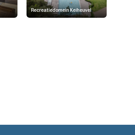
Recreatiedomein Keiheuvel
Abdij 