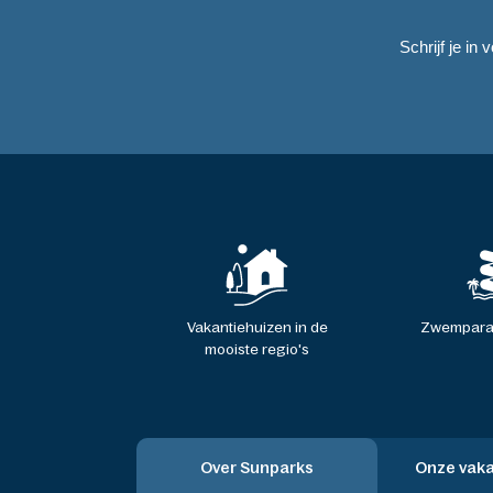
Schrijf je in
Vakantiehuizen in de
Zwemparad
mooiste regio's
Over Sunparks
Onze vak