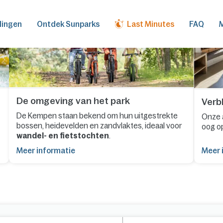
dingen
Ontdek Sunparks
Last Minutes
FAQ
M
De omgeving van het park
Verbl
De Kempen staan bekend om hun uitgestrekte
Onze 
bossen, heidevelden en zandvlaktes, ideaal voor
oog o
wandel- en fietstochten
.
Meer informatie
Meer 