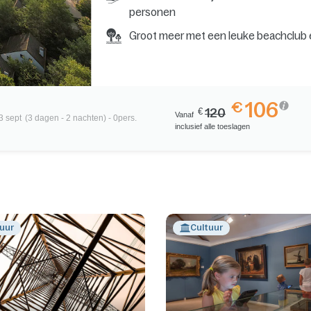
personen
Groot meer met een leuke beachclub e
106
€
€
120
Vanaf
3 sept
(3 dagen - 2 nachten) - 0pers.
inclusief alle toeslagen
uur
Cultuur