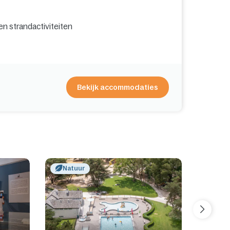
n strandactiviteiten
Bekijk accommodaties
Natuur
Cult