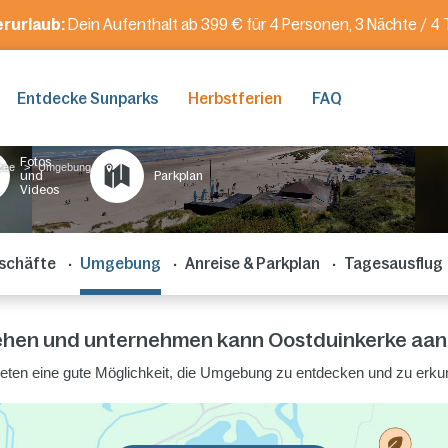
rurlaub:
Dein Aufenthalt ab 399 € für 4 Personen, 3 Nächte / 4 
Entdecke Sunparks
Herbstferien
FAQ
Fotos
zee
Umgebung
und
Parkplan
Videos
schäfte
Umgebung
Anreise & Parkplan
Tagesausflug
sehen und unternehmen kann Oostduinkerke aan
ieten eine gute Möglichkeit, die Umgebung zu entdecken und zu erku