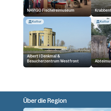
NAVIGO Fischereimuseum
Krabbenf
Kultur
Kultur
Albert I Denkmal &
Besucherzentrum Westfront
Abteimus
Über die Region