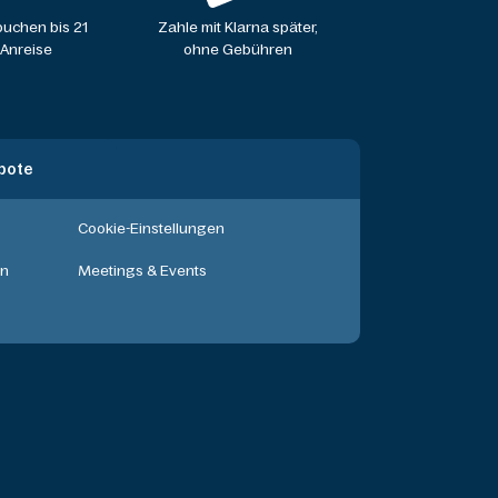
uchen bis 21
Zahle mit Klarna später,
 Anreise
ohne Gebühren
bote
Cookie-Einstellungen
en
Meetings & Events