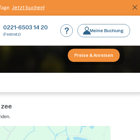
Jetzt buchen!
Tage.
0221-6503 14 20
Meine Buchung
(Festnetz)
Preise & Anreisen
 zee
nden.