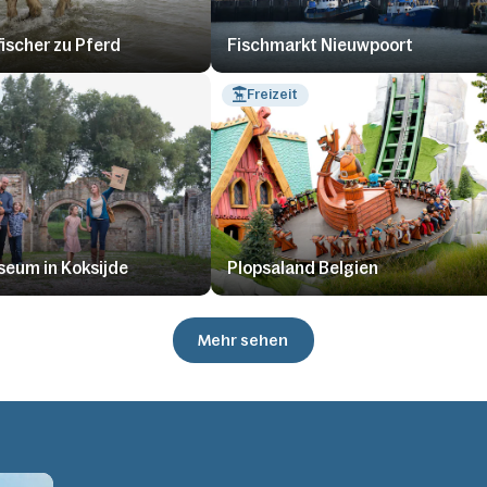
ischer zu Pferd
Fischmarkt Nieuwpoort
Freizeit
eum in Koksijde
Plopsaland Belgien
Mehr sehen