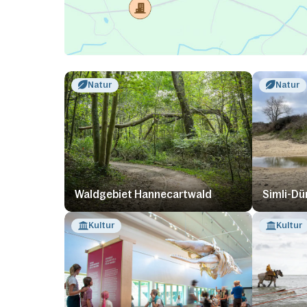
Natur
Natur
Waldgebiet Hannecartwald
Simli-Dü
Kultur
Kultur