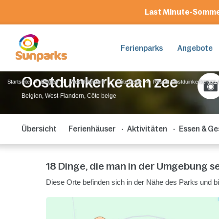
Last Minute-Somme
Ferienparks
Angebote
Oostduinkerke aan zee
Startseite
Belgien
West-Flandern
Côte belge
Resort Oostduinkerke aan 
Belgien, West-Flandern, Côte belge
Übersicht
Ferienhäuser
Aktivitäten
Essen & Ge
18 Dinge, die man in der Umgebung 
Diese Orte befinden sich in der Nähe des Parks und b