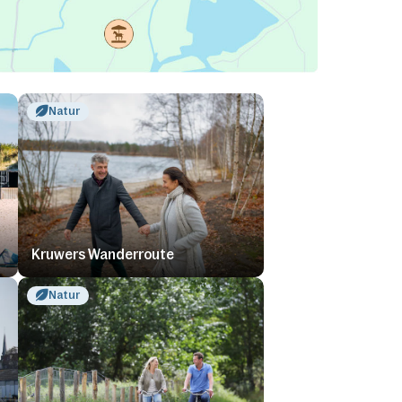
Natur
Kruwers Wanderroute
Natur