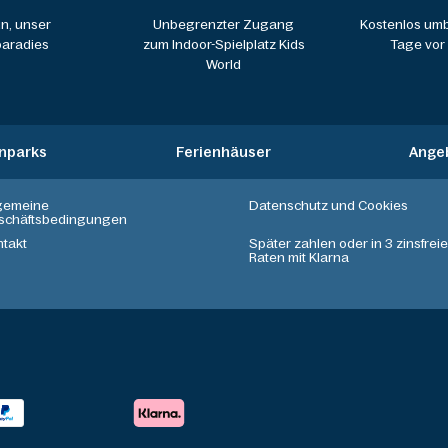
n, unser
Unbegrenzter Zugang
Kostenlos umb
aradies
zum Indoor-Spielplatz Kids
Tage vor
World
enparks
Ferienhäuser
Ange
lgemeine
Datenschutz und Cookies
schäftsbedingungen
ntakt
Später zahlen oder in 3 zinsfrei
Raten mit Klarna