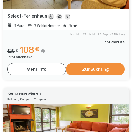
Select-Ferienhaus
6 Pers.
75 m²
3 Schlafzimmer
Von Mo.. 21 bis Mi.. 23 Sept. (2 Nächte)
Last Minute
108
€
128
€
pro Ferienhaus
Mehr Info
Zur Buchung
Kempense Meren
,
,
Belgien
Kempen
Campine