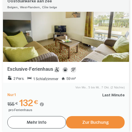
Oostduinkerke aan zee
,
,
Belgien
West-Flandern
Côte belge
Exclusive-Ferienhaus
2 Pers.
59 m²
1 Schlafzimmer
Von Mo.. 5 bis Mi.. 7 Okt. (2 Nächte)
Nur 1
Last Minute
132
€
155
€
pro Ferienhaus
Mehr Info
Zur Buchung