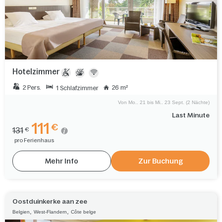
Hotelzimmer
2 Pers.
26 m²
1 Schlafzimmer
Von Mo.. 21 bis Mi.. 23 Sept. (2 Nächte)
Last Minute
111
€
131
€
pro Ferienhaus
Mehr Info
Zur Buchung
Oostduinkerke aan zee
,
,
Belgien
West-Flandern
Côte belge