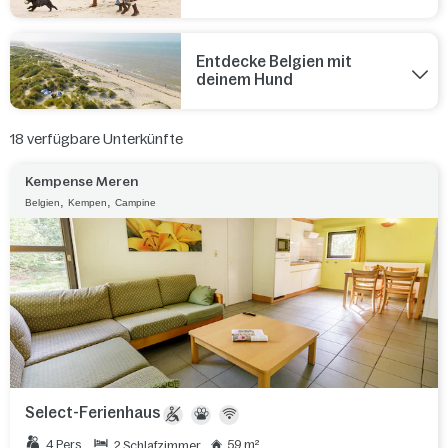
Entdecke Belgien mit
deinem Hund
18
verfügbare Unterkünfte
Kempense Meren
,
,
Belgien
Kempen
Campine
Select-Ferienhaus
4 Pers.
59 m²
2 Schlafzimmer