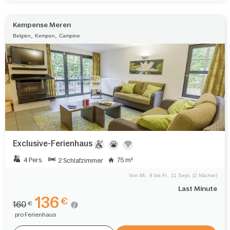
Kempense Meren
,
,
Belgien
Kempen
Campine
Exclusive-Ferienhaus
4 Pers.
75 m²
2 Schlafzimmer
Von Mi.. 9 bis Fr.. 11 Sept. (2 Nächte)
Last Minute
136
€
160
€
pro Ferienhaus