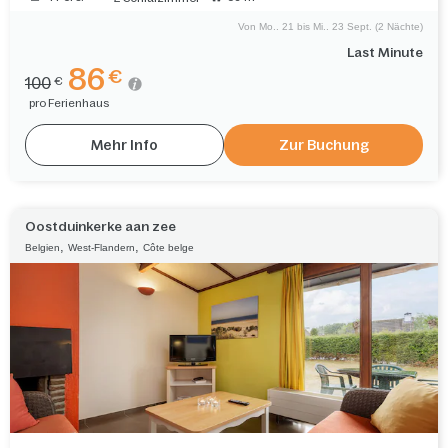
Von Mo.. 21 bis Mi.. 23 Sept. (2 Nächte)
Last Minute
86
€
100
€
pro Ferienhaus
Mehr Info
Zur Buchung
Oostduinkerke aan zee
,
,
Belgien
West-Flandern
Côte belge