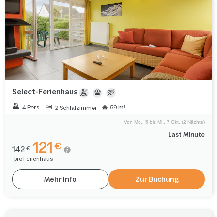
Select-Ferienhaus
4 Pers.
59 m²
2 Schlafzimmer
Von Mo.. 5 bis Mi.. 7 Okt. (2 Nächte)
Last Minute
121
€
142
€
pro Ferienhaus
Mehr Info
Zur Buchung