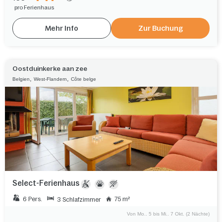
pro Ferienhaus
Mehr Info
Zur Buchung
Oostduinkerke aan zee
,
,
Belgien
West-Flandern
Côte belge
Select-Ferienhaus
6 Pers.
75 m²
3 Schlafzimmer
Von Mo.. 5 bis Mi.. 7 Okt. (2 Nächte)