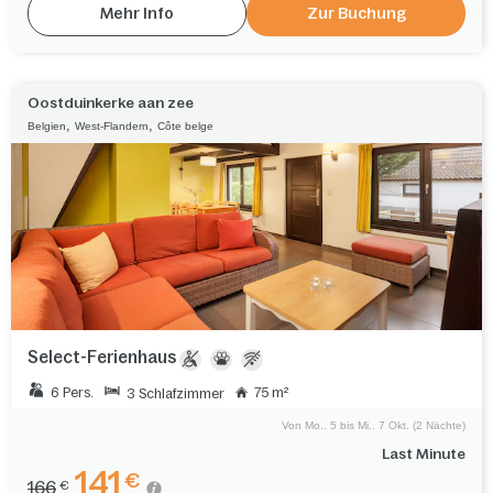
Mehr Info
Zur Buchung
Oostduinkerke aan zee
,
,
Belgien
West-Flandern
Côte belge
Select-Ferienhaus
6 Pers.
75 m²
3 Schlafzimmer
Von Mo.. 5 bis Mi.. 7 Okt. (2 Nächte)
Last Minute
141
€
166
€