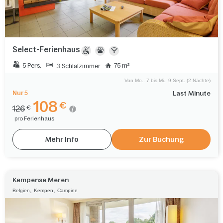
Select-Ferienhaus
5 Pers.
75 m²
3 Schlafzimmer
Von Mo.. 7 bis Mi.. 9 Sept. (2 Nächte)
Nur 5
Last Minute
108
€
126
€
pro Ferienhaus
Mehr Info
Zur Buchung
Kempense Meren
,
,
Belgien
Kempen
Campine