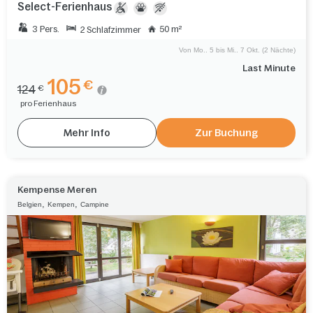
Select-Ferienhaus
3 Pers.
50 m²
2 Schlafzimmer
Von Mo.. 5 bis Mi.. 7 Okt. (2 Nächte)
Last Minute
105
€
124
€
pro Ferienhaus
Mehr Info
Zur Buchung
Kempense Meren
,
,
Belgien
Kempen
Campine