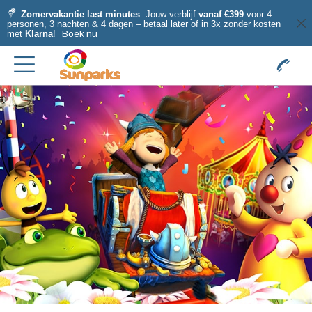
Zomervakantie last minutes
: Jouw verblijf
vanaf €399
voor 4
personen, 3 nachten & 4 dagen – betaal later of in 3x zonder kosten
met
Klarna
!
Boek nu