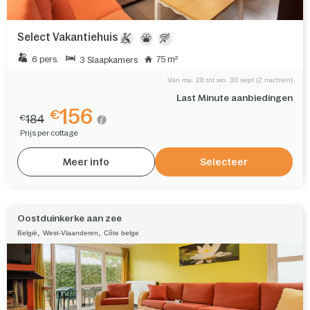
Select Vakantiehuis
6 pers.
75 m²
3 Slaapkamers
Van ma. 28 tot wo. 30 sept (2 nachten)
Last Minute aanbiedingen
156
€
184
€
Prijs per cottage
Meer info
Selecteer
Oostduinkerke aan zee
,
,
België
West-Vlaanderen
Côte belge