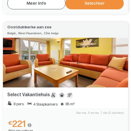
Meer info
Selecteer
Oostduinkerke aan zee
,
,
België
West-Vlaanderen
Côte belge
Select Vakantiehuis
8 pers.
85 m²
4 Slaapkamers
Van ma. 5 tot wo. 7 okt (2 nachten)
221
€
Prijs per cottage