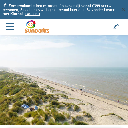
Zomervakantie last minutes
: Jouw verblijf
vanaf €399
voor 4
personen, 3 nachten & 4 dagen – betaal later of in 3x zonder kosten
met
Klarna
!
Boek nu