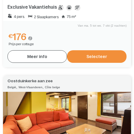
Exclusive Vakantiehuis
4 pers.
75 m²
2 Slaapkamers
Van ma. 5 tot wo. 7 okt (2 nachten)
176
€
Prijs per cottage
Meer info
Selecteer
Oostduinkerke aan zee
,
,
België
West-Vlaanderen
Côte belge