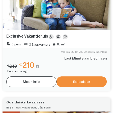
Exclusive Vakantiehuis
6 pers.
85 m²
3 Slaapkamers
Van ma. 28 tot wo. 30 sept (2 nachten)
Last Minute aanbiedingen
210
€
248
€
Prijs per cottage
Meer info
Selecteer
Oostduinkerke aan zee
,
,
België
West-Vlaanderen
Côte belge