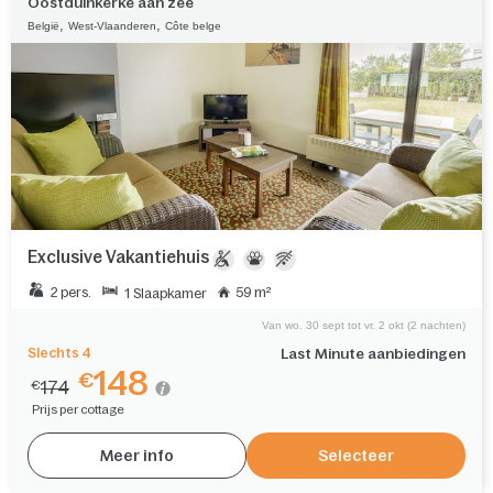
Oostduinkerke aan zee
,
,
België
West-Vlaanderen
Côte belge
Exclusive Vakantiehuis
2 pers.
59 m²
1 Slaapkamer
Van wo. 30 sept tot vr. 2 okt (2 nachten)
Slechts 4
Last Minute aanbiedingen
148
€
174
€
Prijs per cottage
Meer info
Selecteer