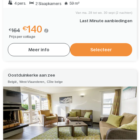
4 pers.
59 m²
2 Slaapkamers
Van ma. 28 tot wo. 30 sept (2 nachten)
Last Minute aanbiedingen
140
€
164
€
Prijs per cottage
Meer info
Selecteer
Oostduinkerke aan zee
,
,
België
West-Vlaanderen
Côte belge