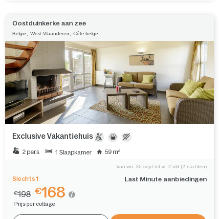
Oostduinkerke aan zee
,
,
België
West-Vlaanderen
Côte belge
Exclusive Vakantiehuis
2 pers.
59 m²
1 Slaapkamer
Van wo. 30 sept tot vr. 2 okt (2 nachten)
Slechts 1
Last Minute aanbiedingen
168
€
198
€
Prijs per cottage