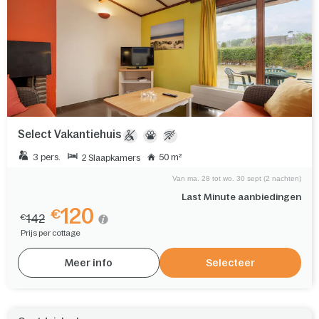
Select Vakantiehuis
3 pers.
50 m²
2 Slaapkamers
Van ma. 28 tot wo. 30 sept (2 nachten)
Last Minute aanbiedingen
120
€
142
€
Prijs per cottage
Meer info
Selecteer