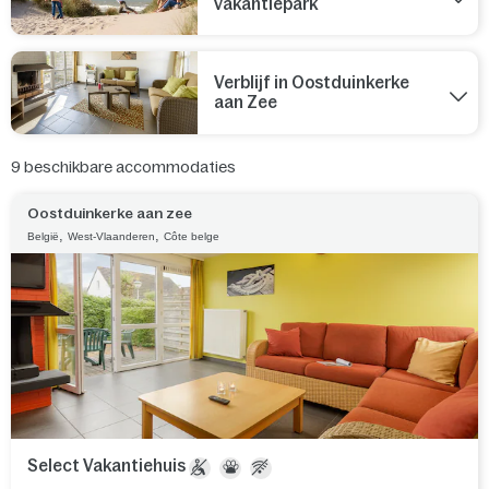
vakantiepark
Verblijf in Oostduinkerke
aan Zee
9
beschikbare accommodaties
Oostduinkerke aan zee
,
,
België
West-Vlaanderen
Côte belge
Select Vakantiehuis