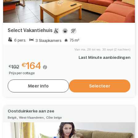
Select Vakantiehuis
6 pers.
75 m²
3 Slaapkamers
Van ma. 28 tot wo. 30 sept (2 nachten)
Last Minute aanbiedingen
164
€
192
€
Prijs per cottage
Meer info
Selecteer
Oostduinkerke aan zee
,
,
België
West-Vlaanderen
Côte belge