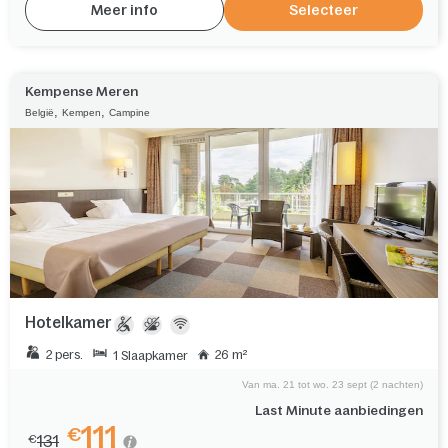
Meer info
Selecteer
Kempense Meren
,
,
België
Kempen
Campine
Hotelkamer
2 pers.
26 m²
1 Slaapkamer
Van ma. 21 tot wo. 23 sept (2 nachten)
Last Minute aanbiedingen
111
€
131
€