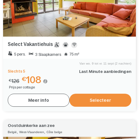
Select Vakantiehuis
5 pers.
75 m²
3 Slaapkamers
Van wo. 9 tot vr. 11 sept (2 nachten)
Slechts 5
Last Minute aanbiedingen
108
€
126
€
Prijs per cottage
Meer info
Selecteer
Oostduinkerke aan zee
,
,
België
West-Vlaanderen
Côte belge