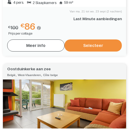
4 pers.
59 m²
2 Slaapkamers
Van ma. 21 tot wo. 23 sept (2 nachten)
Last Minute aanbiedingen
86
€
100
€
Prijs per cottage
Meer info
Selecteer
Oostduinkerke aan zee
,
,
België
West-Vlaanderen
Côte belge