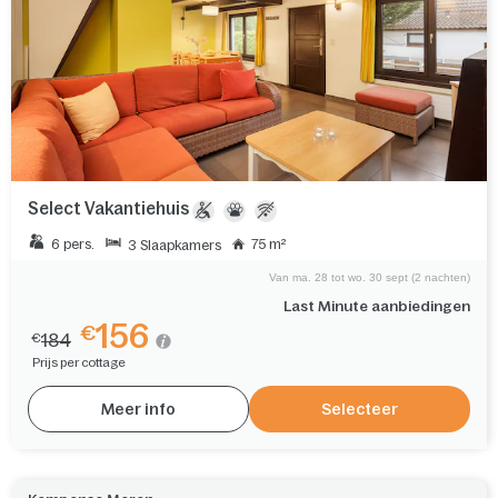
Select Vakantiehuis
6 pers.
75 m²
3 Slaapkamers
Van ma. 28 tot wo. 30 sept (2 nachten)
Last Minute aanbiedingen
156
€
184
€
Prijs per cottage
Meer info
Selecteer