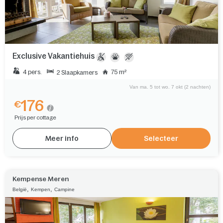
Exclusive Vakantiehuis
4 pers.
75 m²
2 Slaapkamers
Van ma. 5 tot wo. 7 okt (2 nachten)
176
€
Prijs per cottage
Meer info
Selecteer
Kempense Meren
,
,
België
Kempen
Campine