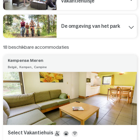
vakantiehuisje
De omgeving van het park
18
beschikbare accommodaties
Kempense Meren
,
,
België
Kempen
Campine
Select Vakantiehuis