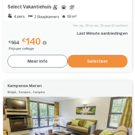
Select Vakantiehuis
4 pers.
59 m²
2 Slaapkamers
Van ma. 28 tot wo. 30 sept (2 nachten)
Last Minute aanbiedingen
140
€
164
€
Prijs per cottage
Meer info
Selecteer
Kempense Meren
,
,
België
Kempen
Campine