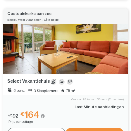
Oostduinkerke aan zee
,
,
België
West-Vlaanderen
Côte belge
Select Vakantiehuis
6 pers.
75 m²
3 Slaapkamers
Van ma. 28 tot wo. 30 sept (2 nachten)
Last Minute aanbiedingen
164
€
192
€
Prijs per cottage