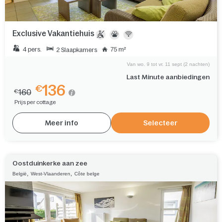
Exclusive Vakantiehuis
4 pers.
75 m²
2 Slaapkamers
Van wo. 9 tot vr. 11 sept (2 nachten)
Last Minute aanbiedingen
136
€
160
€
Prijs per cottage
Meer info
Selecteer
Oostduinkerke aan zee
,
,
België
West-Vlaanderen
Côte belge