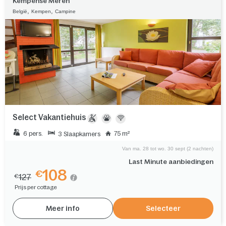
Kempense Meren
,
,
België
Kempen
Campine
Select Vakantiehuis
6 pers.
75 m²
3 Slaapkamers
Van ma. 28 tot wo. 30 sept (2 nachten)
Last Minute aanbiedingen
108
€
127
€
Prijs per cottage
Meer info
Selecteer