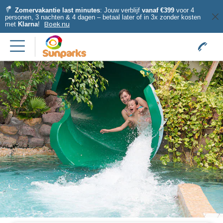
Zomervakantie last minutes
: Jouw verblijf
vanaf €399
voor 4
personen, 3 nachten & 4 dagen – betaal later of in 3x zonder kosten
met
Klarna
!
Boek nu