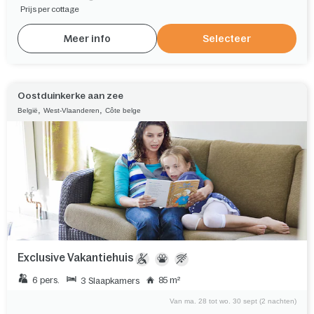
Prijs per cottage
Meer info
Selecteer
Oostduinkerke aan zee
,
,
België
West-Vlaanderen
Côte belge
Exclusive Vakantiehuis
6 pers.
85 m²
3 Slaapkamers
Van ma. 28 tot wo. 30 sept (2 nachten)