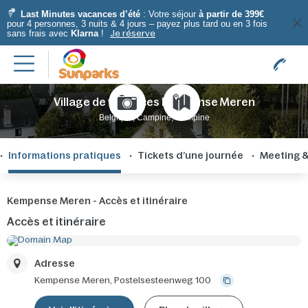
Last Minutes vacances d’été
: Votre séjour
à partir de 399€
pour 4 personnes, 3 nuits & 4 jours – payez plus tard ou en 3 fois
sans frais avec
Klarna
!
Je réserve
Village de vacances Kempense Meren
Belgique, Campine, Campine
Informations pratiques
Tickets d’une journée
Meeting &
Kempense Meren - Accès et itinéraire
Accès et itinéraire
Adresse
Kempense Meren,
Postelsesteenweg 100