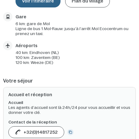
Voir l'itinéraire
Plan du village
Gare
6 km: gare de Mol
Ligne de bus 1 Mol-
Rauw
: jusqu’à
l’arrêt Mol
Ecocentrum
ou
prenez
un taxi.
Aéroports
40 km: Eindhoven (NL)
100 km: Zaventem (BE)
120 km: Weeze (DE)
Votre séjour
Accueil et réception
Accueil
Les agents d’accueil sont là 24h/24 pour vous accueillir et vous
donner votre clé.
Contact de la réception
+32(0)14817252