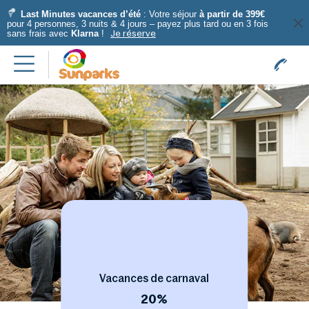
Last Minutes vacances d’été
: Votre séjour
à partir de 399€
pour 4 personnes, 3 nuits & 4 jours – payez plus tard ou en 3 fois
sans frais avec
Klarna
!
Je réserve
Vacances de carnaval
20%