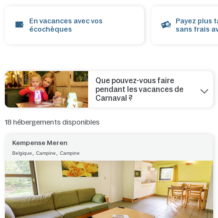
En vacances avec vos
Payez plus t
écochèques
sans frais a
Que pouvez-vous faire
pendant les vacances de
Carnaval ?
18
hébergements disponibles
Kempense Meren
,
,
Belgique
Campine
Campine