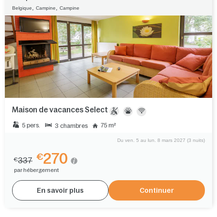
,
,
Belgique
Campine
Campine
Maison de vacances Select
5 pers.
75 m²
3 chambres
Du ven. 5 au lun. 8 mars 2027 (3 nuits)
270
€
337
€
par hébergement
En savoir plus
Continuer