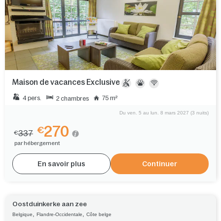
Maison de vacances Exclusive
4 pers.
75 m²
2 chambres
Du ven. 5 au lun. 8 mars 2027 (3 nuits)
270
€
337
€
par hébergement
En savoir plus
Continuer
Oostduinkerke aan zee
,
,
Belgique
Flandre-Occidentale
Côte belge