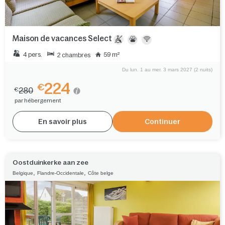
Maison de vacances Select
4 pers.
59 m²
2 chambres
Du lun. 1 au mer. 3 mars 2027 (2 nuits)
224
€
280
€
par hébergement
En savoir plus
Continuer
Oostduinkerke aan zee
,
,
Belgique
Flandre-Occidentale
Côte belge