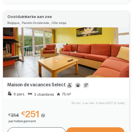
Oostduinkerke aan zee
,
,
Belgique
Flandre-Occidentale
Côte belge
Maison de vacances Select
6 pers.
75 m²
3 chambres
Du lun. 1 au mer. 3 mars 2027 (2 nuits)
251
€
314
€
par hébergement