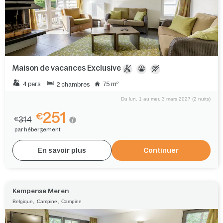
Maison de vacances Exclusive
4 pers.
75 m²
2 chambres
Du lun. 1 au mer. 3 mars 2027 (2 nuits)
251
€
314
€
par hébergement
En savoir plus
Continuer
Kempense Meren
,
,
Belgique
Campine
Campine