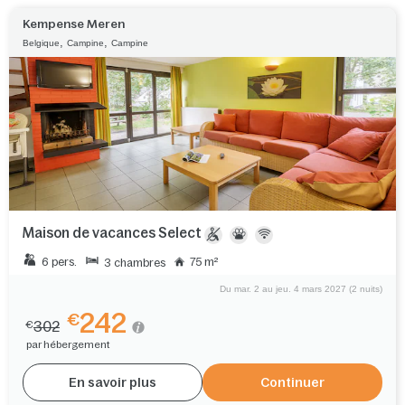
Kempense Meren
,
,
Belgique
Campine
Campine
Maison de vacances Select
6 pers.
75 m²
3 chambres
Du mar. 2 au jeu. 4 mars 2027 (2 nuits)
242
€
302
€
par hébergement
En savoir plus
Continuer