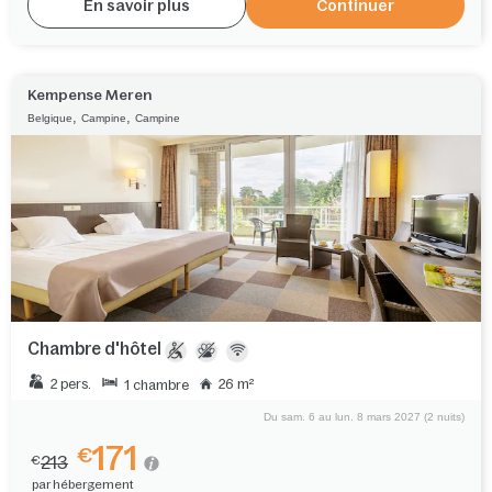
En savoir plus
Continuer
Kempense Meren
,
,
Belgique
Campine
Campine
Chambre d'hôtel
2 pers.
26 m²
1 chambre
Du sam. 6 au lun. 8 mars 2027 (2 nuits)
171
€
213
€
par hébergement