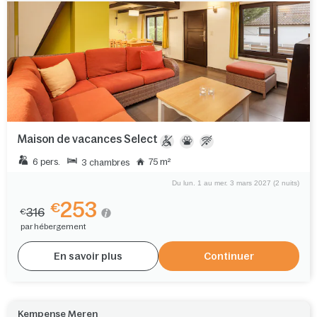
Maison de vacances Select
6 pers.
75 m²
3 chambres
Du lun. 1 au mer. 3 mars 2027 (2 nuits)
253
€
316
€
par hébergement
En savoir plus
Continuer
Kempense Meren