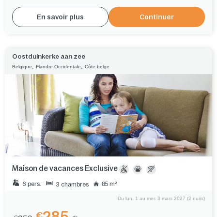
En savoir plus
Continuer
Oostduinkerke aan zee
,
,
Belgique
Flandre-Occidentale
Côte belge
Maison de vacances Exclusive
6 pers.
85 m²
3 chambres
Du lun. 1 au mer. 3 mars 2027 (2 nuits)
285
€