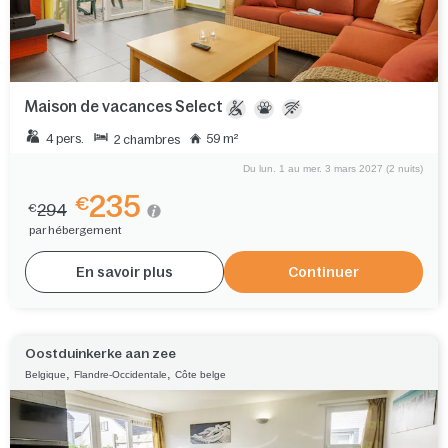
Maison de vacances Select
4 pers.
59 m²
2 chambres
Du lun. 1 au mer. 3 mars 2027 (2 nuits)
235
€
294
€
par hébergement
En savoir plus
Continuer
Oostduinkerke aan zee
,
,
Belgique
Flandre-Occidentale
Côte belge