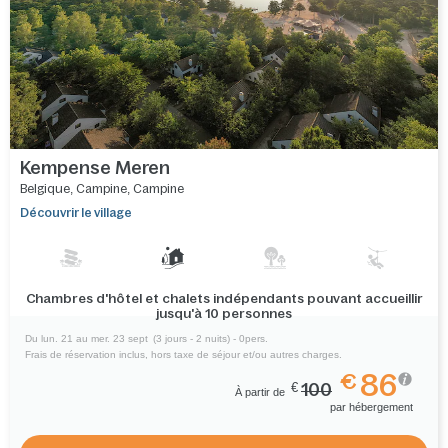
Kempense Meren
Belgique
,
Campine
,
Campine
Découvrir le village
Chambres d'hôtel et chalets indépendants pouvant accueillir
jusqu'à 10 personnes
Du lun. 21 au mer. 23 sept
(3 jours - 2 nuits) - 0pers.
Frais de réservation inclus, hors taxe de séjour et/ou autres charges.
86
€
€
100
À partir de
par hébergement