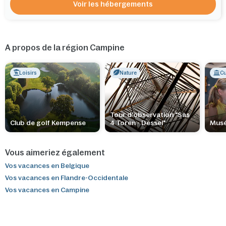
Voir les hébergements
A propos de la région Campine
Loisirs
Nature
Cu
Tour d'observation "Sas
Club de golf Kempense
4 Toren - Dessel"
Musé
Vous aimeriez également
Vos vacances en Belgique
Vos vacances en Flandre-Occidentale
Vos vacances en Campine