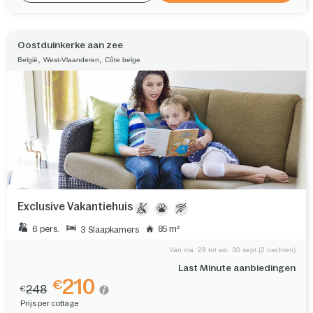
Oostduinkerke aan zee
,
,
België
West-Vlaanderen
Côte belge
Exclusive Vakantiehuis
6 pers.
85 m²
3 Slaapkamers
Van ma. 28 tot wo. 30 sept (2 nachten)
Last Minute aanbiedingen
210
€
248
€
Prijs per cottage