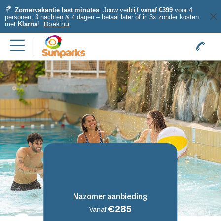
Zomervakantie last minutes
: Jouw verblijf
vanaf €399
voor 4
personen, 3 nachten & 4 dagen – betaal later of in 3x zonder kosten
met
Klarna
!
Boek nu
Nazomer aanbieding
€285
Vanaf