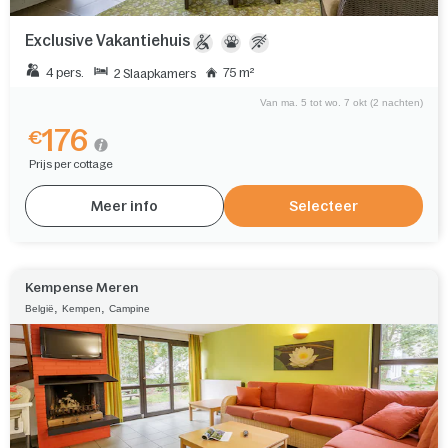
Exclusive Vakantiehuis
4 pers.
75 m²
2 Slaapkamers
Van ma. 5 tot wo. 7 okt (2 nachten)
176
€
Prijs per cottage
Meer info
Selecteer
Kempense Meren
,
,
België
Kempen
Campine