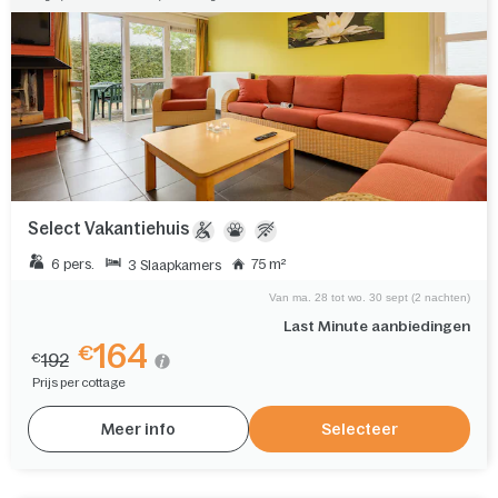
Select Vakantiehuis
6 pers.
75 m²
3 Slaapkamers
Van ma. 28 tot wo. 30 sept (2 nachten)
Last Minute aanbiedingen
164
€
192
€
Prijs per cottage
Meer info
Selecteer