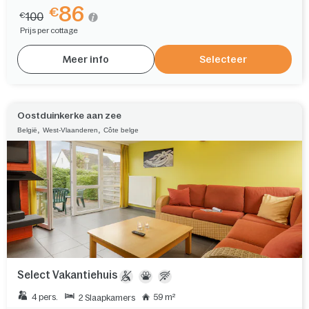
86
€
100
€
Prijs per cottage
Meer info
Selecteer
Oostduinkerke aan zee
,
,
België
West-Vlaanderen
Côte belge
Select Vakantiehuis
4 pers.
59 m²
2 Slaapkamers