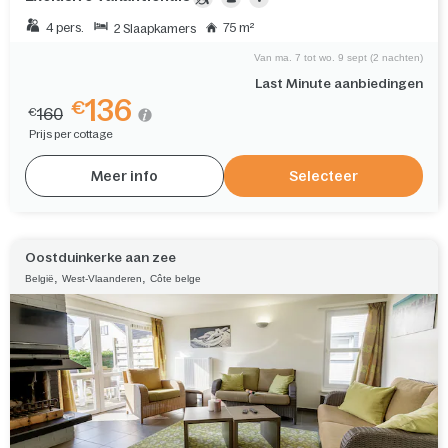
4 pers.
75 m²
2 Slaapkamers
Van ma. 7 tot wo. 9 sept (2 nachten)
Last Minute aanbiedingen
136
€
160
€
Prijs per cottage
Meer info
Selecteer
Oostduinkerke aan zee
,
,
België
West-Vlaanderen
Côte belge