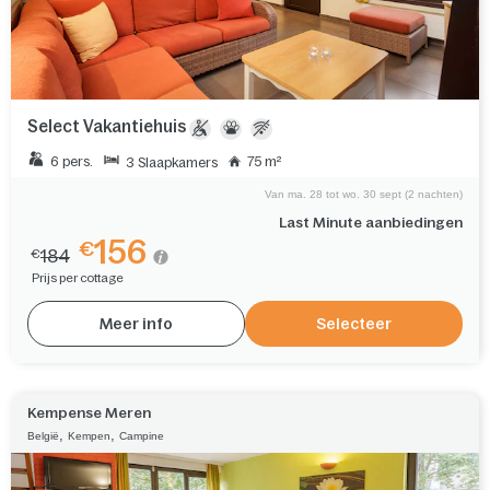
Select Vakantiehuis
6 pers.
75 m²
3 Slaapkamers
Van ma. 28 tot wo. 30 sept (2 nachten)
Last Minute aanbiedingen
156
€
184
€
Prijs per cottage
Meer info
Selecteer
Kempense Meren
,
,
België
Kempen
Campine