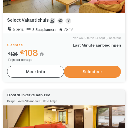
Select Vakantiehuis
5 pers.
75 m²
3 Slaapkamers
Van wo. 9 tot vr. 11 sept (2 nachten)
Slechts 5
Last Minute aanbiedingen
108
€
126
€
Prijs per cottage
Meer info
Selecteer
Oostduinkerke aan zee
,
,
België
West-Vlaanderen
Côte belge