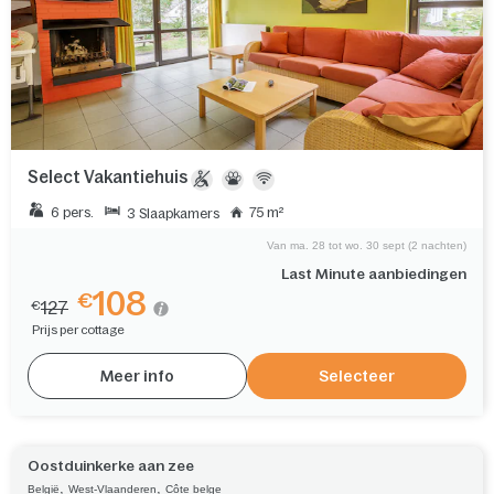
Select Vakantiehuis
6 pers.
75 m²
3 Slaapkamers
Van ma. 28 tot wo. 30 sept (2 nachten)
Last Minute aanbiedingen
108
€
127
€
Prijs per cottage
Meer info
Selecteer
Oostduinkerke aan zee
,
,
België
West-Vlaanderen
Côte belge