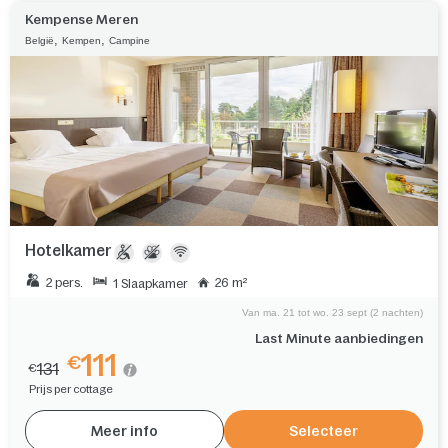
Kempense Meren
,
,
België
Kempen
Campine
Hotelkamer
2 pers.
26 m²
1 Slaapkamer
Van ma. 21 tot wo. 23 sept (2 nachten)
Last Minute aanbiedingen
111
€
131
€
Prijs per cottage
Meer info
Selecteer