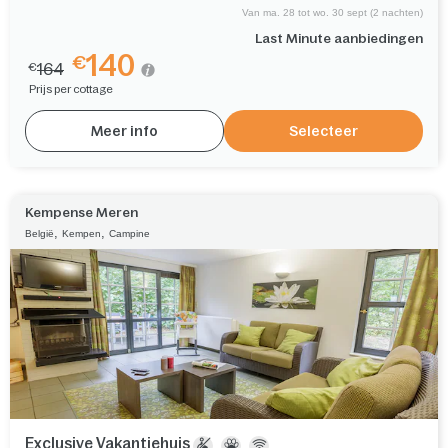
Van ma. 28 tot wo. 30 sept (2 nachten)
Last Minute aanbiedingen
140
€
164
€
Prijs per cottage
Meer info
Selecteer
Kempense Meren
,
,
België
Kempen
Campine
Exclusive Vakantiehuis