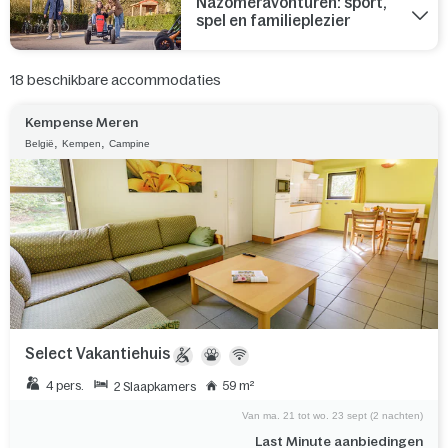
Nazomeravonturen: sport,
spel en familieplezier
18
beschikbare accommodaties
Kempense Meren
,
,
België
Kempen
Campine
Select Vakantiehuis
4 pers.
59 m²
2 Slaapkamers
Van ma. 21 tot wo. 23 sept (2 nachten)
Last Minute aanbiedingen