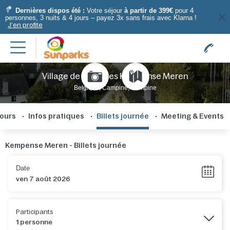
Dernières dispos été :
Votre séjour
à partir de 399€
pour 4
personnes, 3 nuits & 4 jours – payez 3x sans frais avec Klarna !
J’en profite
Village de vacances Kempense Meren
Belgique, Campine, Campine
tours
Infos pratiques
Billets journée
Meeting & Events
Kempense Meren - Billets journée
Date
Participants
1 personne