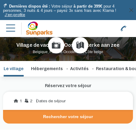
Dernières dispos été :
Votre séjour
à partir de 399€
pour 4
personnes, 3 nuits & 4 jours – payez 3x sans frais avec Klarna !
J’en profite
Village de vacances Oostduinkerke aan zee
Belgique, Flandre-Occidentale, Côte belge
Le village
Hébergements
Activités
Restauration & bo
Réservez votre séjour
1
2
Dates de séjour
Rechercher votre séjour