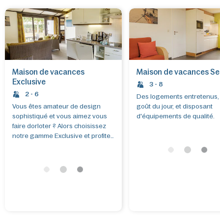
d'une cuisine, d'un séjour, d'une salle de bain et d'une ou plusieurs
chambres.
Maison de vacances
Maison de vacances Se
Exclusive
3 - 8
2 - 6
Des logements entretenus,
Vous êtes amateur de design
goût du jour, et disposant
sophistiqué et vous aimez vous
d'équipements de qualité.
faire dorloter ? Alors choisissez
notre gamme Exclusive et profitez
au maximum de votre temps libre.