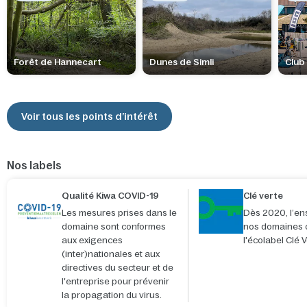
Forêt de Hannecart
Dunes de Simli
Club
Voir tous les points d’intérêt
Nos labels
Qualité Kiwa COVID-19
Clé verte
Les mesures prises dans le
Dès 2020, l’e
domaine sont conformes
nos domaines 
aux exigences
l'écolabel Clé 
(inter)nationales et aux
directives du secteur et de
l'entreprise pour prévenir
la propagation du virus.