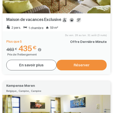
Maison de vacances Exclusive
2 pers.
59 m²
1 chambre
Du ven. 28 au lun. 31 août (3 nuits)
Plus que 5
Offre Dernière Minute
435
€
463
€
Prix de l'hébergement
En savoir plus
Réserver
Kempense Meren
,
,
Belgique
Campine
Campine