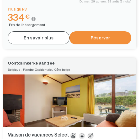
Du mer. 26 au ven. 28 août (2 nuits)
Plus que 3
334
€
Prix de l'hébergement
En savoir plus
Réserver
Oostduinkerke aan zee
,
,
Belgique
Flandre-Occidentale
Côte belge
Maison de vacances Select