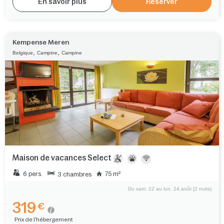
En savoir plus
Réserver
Kempense Meren
,
,
Belgique
Campine
Campine
Maison de vacances Select
6 pers.
75 m²
3 chambres
Du sam. 22 au lun. 24 août (2 nuits)
319
€
Prix de l'hébergement