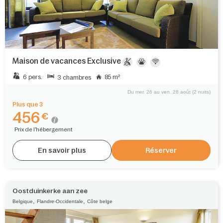
Maison de vacances Exclusive
6 pers.
85 m²
3 chambres
Du mer. 26 au ven. 28 août (2 nuits)
Plus que 3
456
€
Prix de l'hébergement
En savoir plus
Réserver
Oostduinkerke aan zee
,
,
Belgique
Flandre-Occidentale
Côte belge