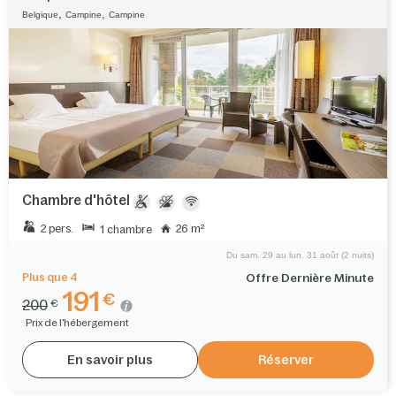
,
,
Belgique
Campine
Campine
Chambre d'hôtel
2 pers.
26 m²
1 chambre
Du sam. 29 au lun. 31 août (2 nuits)
Plus que 4
Offre Dernière Minute
191
€
200
€
Prix de l'hébergement
En savoir plus
Réserver