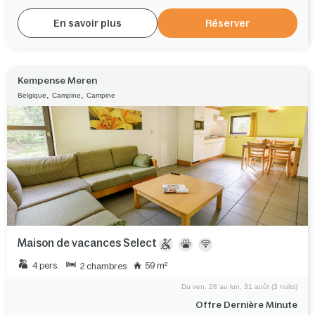
En savoir plus
Réserver
Kempense Meren
,
,
Belgique
Campine
Campine
Maison de vacances Select
4 pers.
59 m²
2 chambres
Du ven. 28 au lun. 31 août (3 nuits)
Offre Dernière Minute