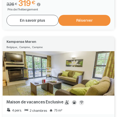
319
€
326
€
Prix de l'hébergement
En savoir plus
Réserver
Kempense Meren
,
,
Belgique
Campine
Campine
Maison de vacances Exclusive
4 pers.
75 m²
2 chambres