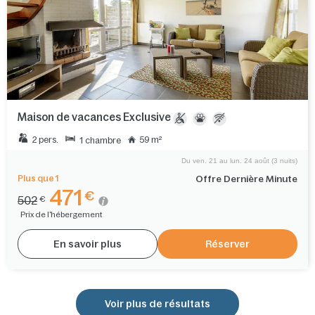
Maison de vacances Exclusive
2 pers.
59 m²
1 chambre
Du ven. 21 au lun. 24 août (3 nuits)
Plus que 1
Offre Dernière Minute
471
€
502
€
Prix de l'hébergement
En savoir plus
Réserver
Voir plus de résultats