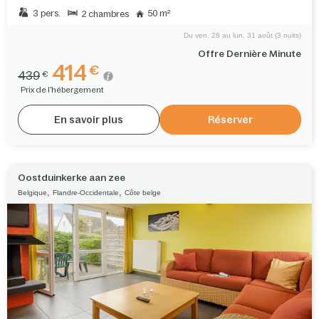
3 pers.
50 m²
2 chambres
Du ven. 28 au lun. 31 août (3 nuits)
Offre Dernière Minute
414
€
439
€
Prix de l'hébergement
En savoir plus
Réserver
Oostduinkerke aan zee
,
,
Belgique
Flandre-Occidentale
Côte belge