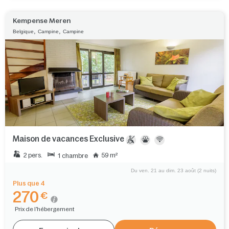
Kempense Meren
,
,
Belgique
Campine
Campine
Maison de vacances Exclusive
2 pers.
59 m²
1 chambre
Du ven. 21 au dim. 23 août (2 nuits)
Plus que 4
270
€
Prix de l'hébergement