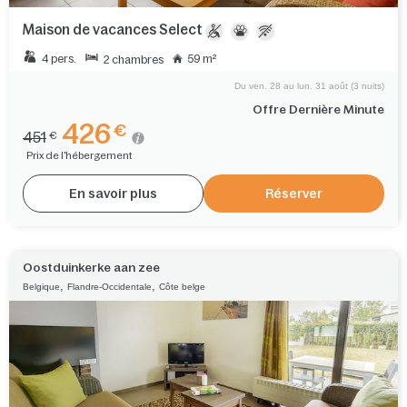
Maison de vacances Select
4 pers.
59 m²
2 chambres
Du ven. 28 au lun. 31 août (3 nuits)
Offre Dernière Minute
426
€
451
€
Prix de l'hébergement
En savoir plus
Réserver
Oostduinkerke aan zee
,
,
Belgique
Flandre-Occidentale
Côte belge