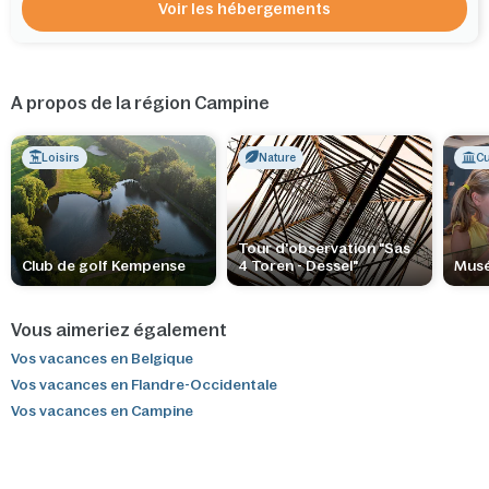
Voir les hébergements
A propos de la région Campine
Loisirs
Nature
Cu
Tour d'observation "Sas
Club de golf Kempense
4 Toren - Dessel"
Musé
Vous aimeriez également
Vos vacances en Belgique
Vos vacances en Flandre-Occidentale
Vos vacances en Campine