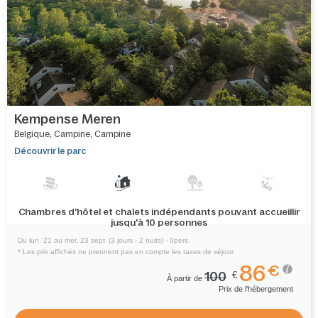
Kempense Meren
Belgique
,
Campine
,
Campine
Découvrir le parc
Chambres d'hôtel et chalets indépendants pouvant accueillir
jusqu'à 10 personnes
Du lun. 21 au mer. 23 sept
(3 jours - 2 nuits) - 0pers.
* Les prix affichés ne prennent pas en compte les taxes de séjour.
86
€
100
€
À partir de
Prix de l'hébergement